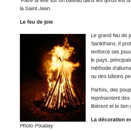
Faire la fête sur un bateau dans les fjords est 
la Saint-Jean.
Le feu de joie
Le grand feu de j
Sankthans. Il pro
renforce ses pouv
le pays, principa
méthode d'allumag
ou des bâtons peu
Parfois, des poup
représentent des t
libèrent et le li
La décoration e
Photo Pixabay