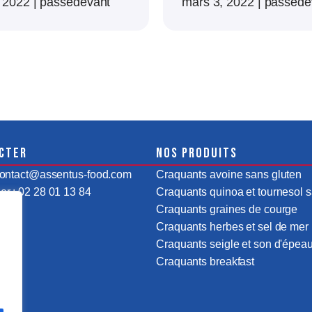
, 2022
|
passedevant
mars 3, 2022
|
passede
cter
Nos produits
 contact@assentus-food.com
Craquants avoine sans gluten
r : 02 28 01 13 84
Craquants quinoa et tournesol s
Craquants graines de courge
Craquants herbes et sel de mer
Craquants seigle et son d'épeau
Craquants breakfast