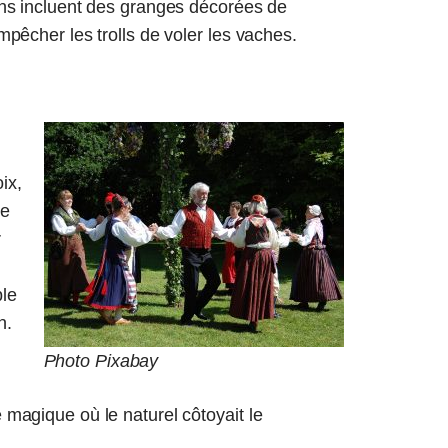
ons incluent des granges décorées de
mpêcher les trolls de voler les vaches.
ix,
de
r
ble
n.
Photo Pixabay
 magique où le naturel côtoyait le