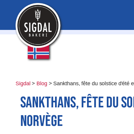
Sigdal
>
Blog
>
Sankthans, fête du solstice d'été
Sankthans, fête du so
Norvège