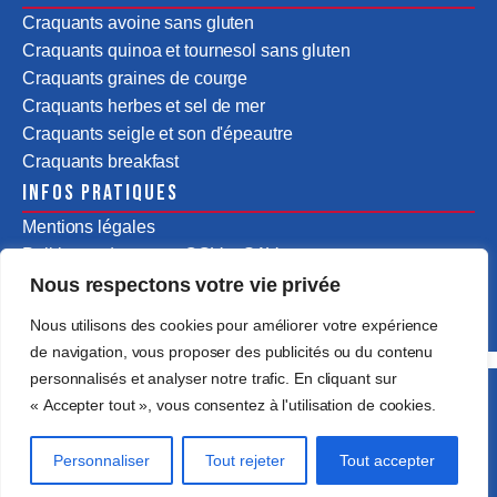
Craquants avoine sans gluten
Craquants quinoa et tournesol sans gluten
Craquants graines de courge
Craquants herbes et sel de mer
Craquants seigle et son d'épeautre
Craquants breakfast
Infos pratiques
Mentions légales
Politiques de ventes CGV & SAV
Nous respectons votre vie privée
Nous utilisons des cookies pour améliorer votre expérience
de navigation, vous proposer des publicités ou du contenu
personnalisés et analyser notre trafic. En cliquant sur
Tous droits réservés @2025 Assentus Food by
« Accepter tout », vous consentez à l'utilisation de cookies.
Passedevant
Personnaliser
Tout rejeter
Tout accepter