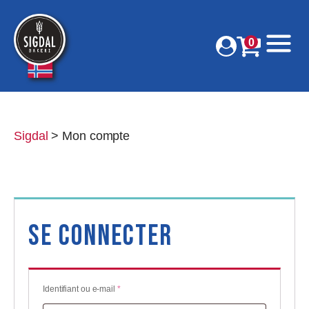
0
Sigdal
>
Mon compte
Se connecter
Obligatoire
Identifiant ou e-mail
*