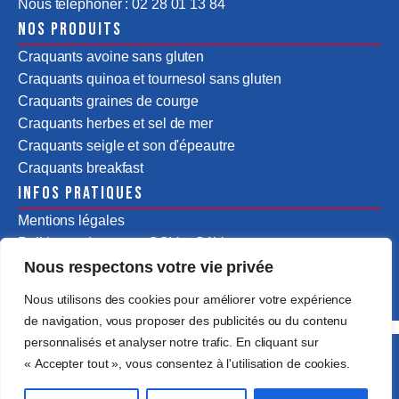
Nous téléphoner : 02 28 01 13 84
Nos produits
Craquants avoine sans gluten
Craquants quinoa et tournesol sans gluten
Craquants graines de courge
Craquants herbes et sel de mer
Craquants seigle et son d'épeautre
Craquants breakfast
Infos pratiques
Mentions légales
Politiques de ventes CGV & SAV
Nous respectons votre vie privée
Nous utilisons des cookies pour améliorer votre expérience
de navigation, vous proposer des publicités ou du contenu
personnalisés et analyser notre trafic. En cliquant sur
Tous droits réservés @2025 Assentus Food by
« Accepter tout », vous consentez à l'utilisation de cookies.
Passedevant