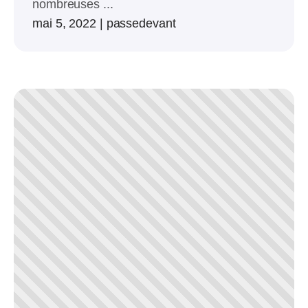
nombreuses ...
mai 5, 2022
|
passedevant