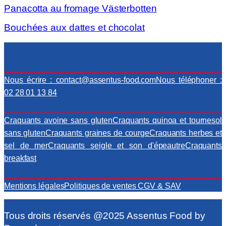
Panacotta au fromage Västerbotten
Bouchées aux dattes et chocolat
Nous contacter
Nous écrire : contact@assentus-food.com
Nous téléphoner :
02 28 01 13 84
Nos produits
Craquants avoine sans gluten
Craquants quinoa et tournesol
sans gluten
Craquants graines de courge
Craquants herbes et
sel de mer
Craquants seigle et son d'épeautre
Craquants
breakfast
Infos pratiques
Mentions légales
Politiques de ventes CGV & SAV
Tous droits réservés @2025 Assentus Food by