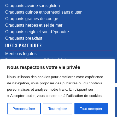
Craquants avoine sans gluten
Craquants quinoa et tournesol sans gluten
Craquants graines de courge
Craquants herbes et sel de mer
Craquants seigle et son d'épeautre
Craquants breakfast
Infos pratiques
Mentions légales
Politiques de ventes CGV & SAV
Nous respectons votre vie privée
Nous utilisons des cookies pour améliorer votre expérience
de navigation, vous proposer des publicités ou du contenu
personnalisés et analyser notre trafic. En cliquant sur
Tous droits réservés @2025 Assentus Food by
« Accepter tout », vous consentez à l'utilisation de cookies.
Passedevant
Personnaliser
Tout rejeter
Tout accepter