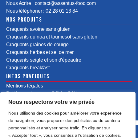
Nous écrire : contact@assentus-food.com
Nous téléphoner : 02 28 01 13 84
Nos produits
Craquants avoine sans gluten
Craquants quinoa et tournesol sans gluten
Craquants graines de courge
Craquants herbes et sel de mer
Craquants seigle et son d'épeautre
Craquants breakfast
Infos pratiques
Mentions légales
Politiques de ventes CGV & SAV
Nous respectons votre vie privée
Nous utilisons des cookies pour améliorer votre expérience
de navigation, vous proposer des publicités ou du contenu
personnalisés et analyser notre trafic. En cliquant sur
Tous droits réservés @2025 Assentus Food by
« Accepter tout », vous consentez à l'utilisation de cookies.