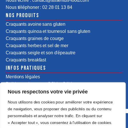
Nous écrire : contact@assentus-food.com
Nous téléphoner : 02 28 01 13 84
Nos produits
Craquants avoine sans gluten
Craquants quinoa et tournesol sans gluten
Craquants graines de courge
Craquants herbes et sel de mer
Craquants seigle et son d'épeautre
Craquants breakfast
Infos pratiques
Mentions légales
Politiques de ventes CGV & SAV
Nous respectons votre vie privée
Nous utilisons des cookies pour améliorer votre expérience
de navigation, vous proposer des publicités ou du contenu
personnalisés et analyser notre trafic. En cliquant sur
Tous droits réservés @2025 Assentus Food by
« Accepter tout », vous consentez à l'utilisation de cookies.