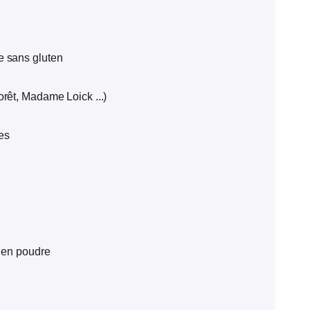
e sans gluten
orêt, Madame Loick ...)
hes
e en poudre