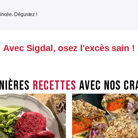
mincée. Dégustez !
Avec Sigdal, osez l'excès sain !
nières
recettes
avec nos cr